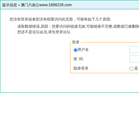
提示信息 »
澳门六叔公www.1888228.com
您没有登录或者您没有权限访问此页面，可能有如下几个原因:
读取数据错误,原因：您要访问的链接无效,可能链接不完整,或数据已被删除
您还不是论坛会员,请先登录论坛
登录
用户名
密 码
隐身登录