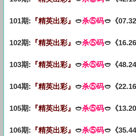
101期:
『精英出彩』
🥙
杀⑤码
🥙《07.3
102期:
『精英出彩』
🥙
杀⑤码
🥙《16.2
103期:
『精英出彩』
🥙
杀⑤码
🥙《48.2
104期:
『精英出彩』
🥙
杀⑤码
🥙《22.1
105期:
『精英出彩』
🥙
杀⑤码
🥙《13.2
106期:
『精英出彩』
🥙
杀⑤码
🥙《35.4