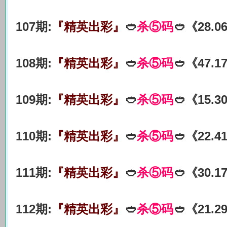
107期:
『精英出彩』
🥙
杀⑤码
🥙《28.0
108期:
『精英出彩』
🥙
杀⑤码
🥙《47.1
109期:
『精英出彩』
🥙
杀⑤码
🥙《15.3
110期:
『精英出彩』
🥙
杀⑤码
🥙《22.4
111期:
『精英出彩』
🥙
杀⑤码
🥙《30.1
112期:
『精英出彩』
🥙
杀⑤码
🥙《21.2