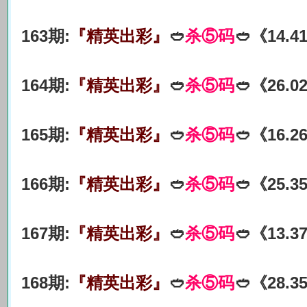
163期:
『精英出彩』
🥙
杀⑤码
🥙《14.4
164期:
『精英出彩』
🥙
杀⑤码
🥙《26.0
165期:
『精英出彩』
🥙
杀⑤码
🥙《16.2
166期:
『精英出彩』
🥙
杀⑤码
🥙《25.3
167期:
『精英出彩』
🥙
杀⑤码
🥙《13.3
168期:
『精英出彩』
🥙
杀⑤码
🥙《28.3