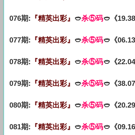
076期:
『精英出彩』
🥙
杀⑤码
🥙《19.3
077期:
『精英出彩』
🥙
杀⑤码
🥙《06.1
078期:
『精英出彩』
🥙
杀⑤码
🥙《22.0
079期:
『精英出彩』
🥙
杀⑤码
🥙《38.0
080期:
『精英出彩』
🥙
杀⑤码
🥙《20.2
081期:
『精英出彩』
🥙
杀⑤码
🥙《09.1