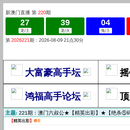
大富豪高手坛
摇
鸿福高手论坛
顶
主题:
221期：澳门六叔公★【精英出彩】★【绝杀⑤
【
精英出彩
】
楼主