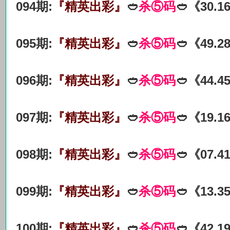
094期:
『精英出彩』
🥙
杀⑤码
🥙《30.1
095期:
『精英出彩』
🥙
杀⑤码
🥙《49.2
096期:
『精英出彩』
🥙
杀⑤码
🥙《44.4
097期:
『精英出彩』
🥙
杀⑤码
🥙《19.1
098期:
『精英出彩』
🥙
杀⑤码
🥙《07.4
099期:
『精英出彩』
🥙
杀⑤码
🥙《13.3
100期:
『精英出彩』
🥙
杀⑤码
🥙《42.1