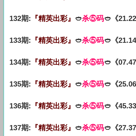
132期:
『精英出彩』
🥙
杀⑤码
🥙《21.2
133期:
『精英出彩』
🥙
杀⑤码
🥙《21.1
134期:
『精英出彩』
🥙
杀⑤码
🥙《07.4
135期:
『精英出彩』
🥙
杀⑤码
🥙《25.0
136期:
『精英出彩』
🥙
杀⑤码
🥙《45.3
137期:
『精英出彩』
🥙
杀⑤码
🥙《27.3