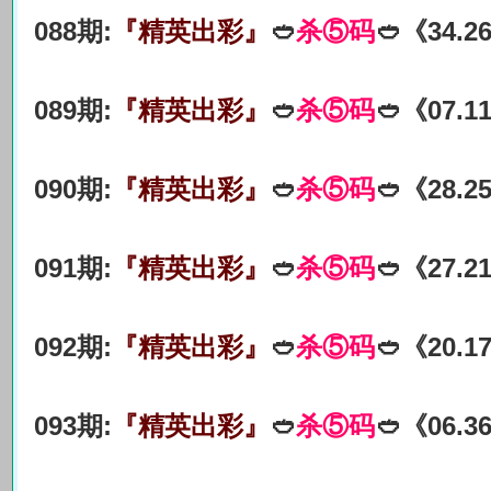
088期:
『精英出彩』
🥙
杀⑤码
🥙《34.2
089期:
『精英出彩』
🥙
杀⑤码
🥙《07.1
090期:
『精英出彩』
🥙
杀⑤码
🥙《28.2
091期:
『精英出彩』
🥙
杀⑤码
🥙《27.2
092期:
『精英出彩』
🥙
杀⑤码
🥙《20.1
093期:
『精英出彩』
🥙
杀⑤码
🥙《06.3