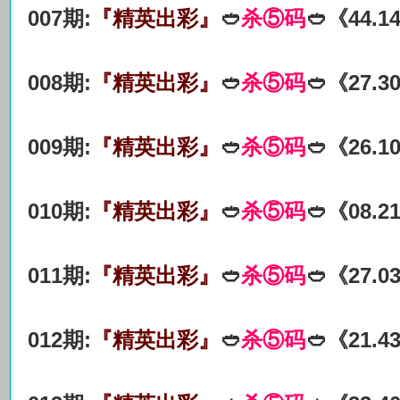
007期:
『精英出彩』
🥙
杀⑤码
🥙《44.1
008期:
『精英出彩』
🥙
杀⑤码
🥙《27.3
009期:
『精英出彩』
🥙
杀⑤码
🥙《26.1
010期:
『精英出彩』
🥙
杀⑤码
🥙《08.2
011期:
『精英出彩』
🥙
杀⑤码
🥙《27.0
012期:
『精英出彩』
🥙
杀⑤码
🥙《21.4