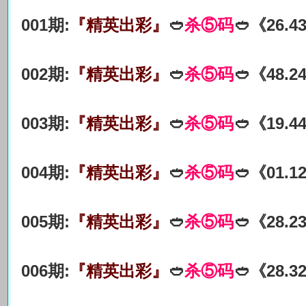
001期:
『精英出彩』
🥙
杀⑤码
🥙《26.4
002期:
『精英出彩』
🥙
杀⑤码
🥙《48.2
003期:
『精英出彩』
🥙
杀⑤码
🥙《19.4
004期:
『精英出彩』
🥙
杀⑤码
🥙《01.1
005期:
『精英出彩』
🥙
杀⑤码
🥙《28.2
006期:
『精英出彩』
🥙
杀⑤码
🥙《28.3