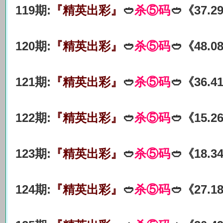
119期:
『精英出彩』
🥙
杀⑤码
🥙《37.2
120期:
『精英出彩』
🥙
杀⑤码
🥙《48.0
121期:
『精英出彩』
🥙
杀⑤码
🥙《36.4
122期:
『精英出彩』
🥙
杀⑤码
🥙《15.2
123期:
『精英出彩』
🥙
杀⑤码
🥙《18.3
124期:
『精英出彩』
🥙
杀⑤码
🥙《27.1