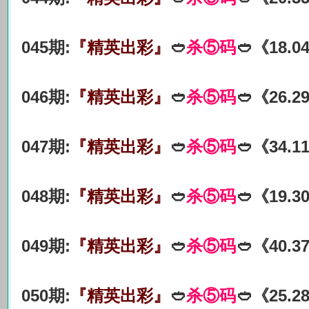
045期:
『精英出彩』
🥙
杀⑤码
🥙《18.0
046期:
『精英出彩』
🥙
杀⑤码
🥙《26.2
047期:
『精英出彩』
🥙
杀⑤码
🥙《34.1
048期:
『精英出彩』
🥙
杀⑤码
🥙《19.3
049期:
『精英出彩』
🥙
杀⑤码
🥙《40.3
050期:
『精英出彩』
🥙
杀⑤码
🥙《25.2