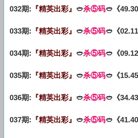
032期:
『精英出彩』
🥙
杀⑤码
🥙《49.3
033期:
『精英出彩』
🥙
杀⑤码
🥙《02.1
034期:
『精英出彩』
🥙
杀⑤码
🥙《09.1
035期:
『精英出彩』
🥙
杀⑤码
🥙《15.4
036期:
『精英出彩』
🥙
杀⑤码
🥙《34.4
037期:
『精英出彩』
🥙
杀⑤码
🥙《41.4