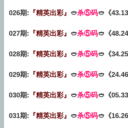
026期:
『精英出彩』
🥙
杀⑤码
🥙《43.1
027期:
『精英出彩』
🥙
杀⑤码
🥙《48.2
028期:
『精英出彩』
🥙
杀⑤码
🥙《34.2
029期:
『精英出彩』
🥙
杀⑤码
🥙《24.4
030期:
『精英出彩』
🥙
杀⑤码
🥙《05.3
031期:
『精英出彩』
🥙
杀⑤码
🥙《16.2