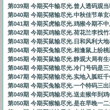
第039期 今期买牛输尽光.曾人透码观
第040期 今期买猪输尽光.中秋佳节单
第041期 今期买虎输尽光.鸡猴今期不
第042期 今期买鸡输尽光.荷花兰李找
第043期 今期买鼠输尽光.日和风利大
第044期 今期买兔输尽光.相逢鼠上纷
第045期 今期买鼠输尽光.静观大局有
第046期 今期买猪输尽光.冷门号码是
第047期 今期买猪输尽光.实地入胍旺
第048期 今期买兔输尽光.一个特码三
第049期 今期买鸡输尽光.送走猴年到
第050期 今期买猴输尽光.是在早晚一