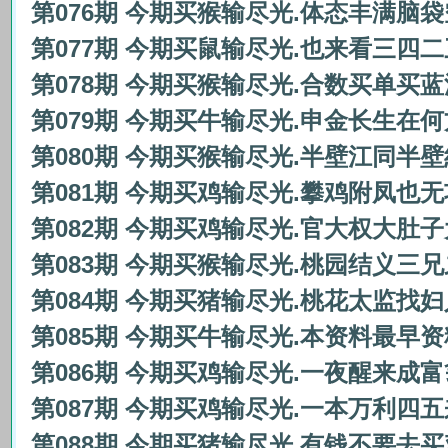
第076期 今期买猴输尽光.体态丰满脑
第077期 今期买鼠输尽光.也来看三四
第078期 今期买猴输尽光.合数买单买
第079期 今期买牛输尽光.申金长生在
第080期 今期买猴输尽光.半壁江同半
第081期 今期买鸡输尽光.攀鸡附凤也
第082期 今期买鸡输尽光.官大权大肚
第083期 今期买猴输尽光.桃园结义三
第084期 今期买猪输尽光.桃花太监找
第085期 今期买牛输尽光.本资料最早
第086期 今期买鸡输尽光.一夜醒来成
第087期 今期买鸡输尽光.一本万利四
第088期 今期买猪输尽光.有钱不要去