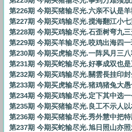
第225期 今期买猪输尽光.事到万难须
第226期 今期买猪输尽光.六亲不认是
第227期 今期买鸡输尽光.搅海翻江小
第228期 今期买鸡输尽光.石歪树弯九
第229期 今期买羊输尽光.咬鸡出海四
第230期 今期买虎输尽光.一阵风月三八
第231期 今期买蛇输尽光.好事成双也
第232期 今期买鸡输尽光.關雲長挂印
第233期 今期买虎输尽光.猪鸡猪兔大
第234期 今期买鸡输尽光.定下其中选
第235期 今期买猪输尽光.良工不示人
第236期 今期买猪输尽光.秀外慧中把
第237期 今期买蛇输尽光.旭日照山亦