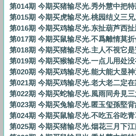
第014期 今期买猪输尽光.秀外慧中把
第015期 今期买虎输尽光.桃园结义三
第016期 今期买鸡输尽光.东扯葫芦西
第017期 今期买鼠输尽光.不爲離情莫
第018期 今期买猪输尽光.主人不視它
第019期 今期买猴输尽光.一点儿用处
第020期 今期买鸡输尽光.能大能大显
第021期 今期买鸡输尽光.老大老二定
第022期 今期买蛇输尽光.風雨同舟見
第023期 今期买兔输尽光.匿玉玺孫堅
第024期 今期买鼠输尽光.不吃五谷吃
第025期 今期买猪输尽光.烟花三月下