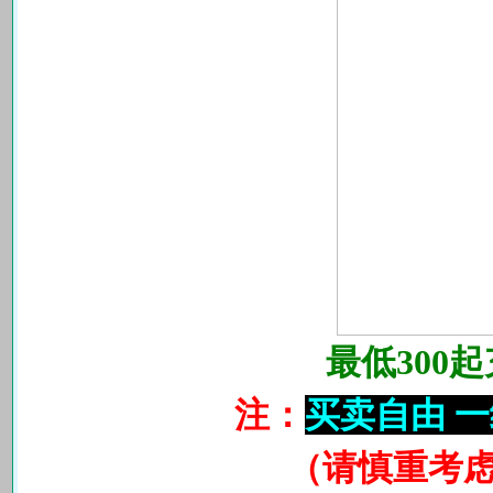
最低300
注：
买卖自由 
（请慎重考