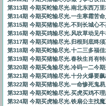
第313期 今期买蛇输尽光.南北东西万
第314期 今期买蛇输尽光.一生寒霜苦
第315期 今期买猪输尽光.不到长城心
第316期 今期买鸡输尽光.风吹草动见
第317期 今期买鸡输尽光.归根到底终
第318期 今期买蛇输尽光.十二三多福
第319期 今期买猪输尽光.春秋生肖有
第320期 今期买兔输尽光.冷码一二今
第321期 今期买鸡输尽光.十分火爆要
第322期 今期买猪输尽光.一命惨死鬼
第323期 今期买蛇输尽光.买虎买鸡不
第324期 今期买虎输尽光.铁扇公主找