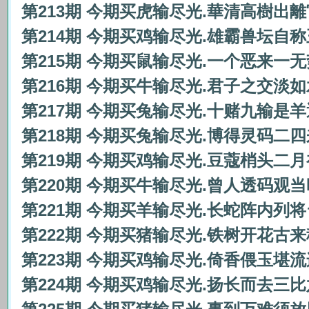
第213期 今期买虎输尽光.華清高樹出
第214期 今期买鸡输尽光.雄霸兽坛自
第215期 今期买鼠输尽光.一个恶来一
第216期 今期买牛输尽光.君子之交淡
第217期 今期买兔输尽光.十赌九输是
第218期 今期买兔输尽光.博得灵码二
第219期 今期买鸡输尽光.豆蔻梢头二
第220期 今期买牛输尽光.曾人透码观
第221期 今期买羊输尽光.长蛇阵内列
第222期 今期买猪输尽光.铁树开花古
第223期 今期买鸡输尽光.倚香偎玉堪
第224期 今期买鸡输尽光.扬长而去三