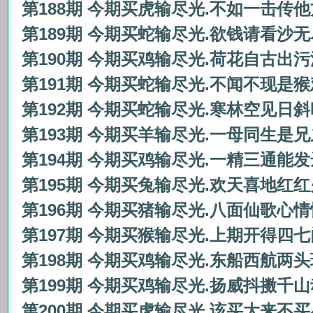
第188期 今期买虎输尽光.不如一击传
第189期 今期买蛇输尽光.欲钱请看沙
第190期 今期买鸡输尽光.荷花自古出
第191期 今期买蛇输尽光.不闻不现是
第192期 今期买蛇输尽光.寒林空见日
第193期 今期买羊输尽光.一母同生是
第194期 今期买鸡输尽光.一精三通能
第195期 今期买兔输尽光.欢天喜地红
第196期 今期买猪输尽光.八面仙歌心
第197期 今期买猴输尽光.上期开得四
第198期 今期买鸡输尽光.东船西航两
第199期 今期买鸡输尽光.扬威抖擞千
第200期 今期买虎输尽光.该买大来不