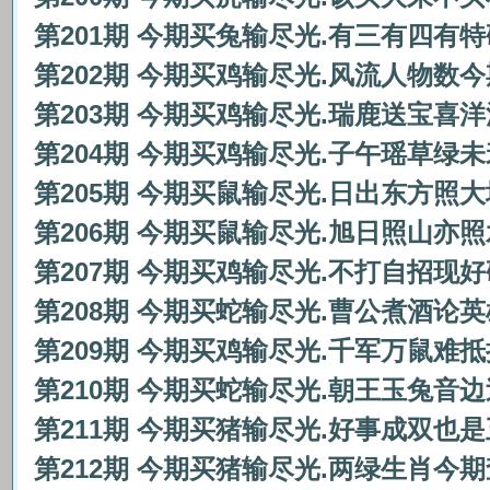
第201期 今期买兔输尽光.有三有四有
第202期 今期买鸡输尽光.风流人物数
第203期 今期买鸡输尽光.瑞鹿送宝喜
第204期 今期买鸡输尽光.子午瑶草绿
第205期 今期买鼠输尽光.日出东方照
第206期 今期买鼠输尽光.旭日照山亦
第207期 今期买鸡输尽光.不打自招现
第208期 今期买蛇输尽光.曹公煮酒论
第209期 今期买鸡输尽光.千军万鼠难
第210期 今期买蛇输尽光.朝王玉兔音
第211期 今期买猪输尽光.好事成双也
第212期 今期买猪输尽光.两绿生肖今