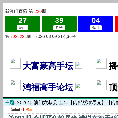
大富豪高手坛
摇
鸿福高手论坛
顶
主题:
2026年:澳门六叔公 全年【内部版输尽光】【
【
admin
】
楼主